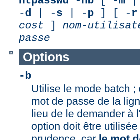
htpasswd
-
nb
[ -
m
|
-
d
| -
s
| -
p
] [ -
r
cost
]
nom-utilisat
passe
Options
-b
Utilise le mode batch ; c
mot de passe de la li
lieu de le demander à l
option doit être utilisé
prudence, car
le mot d