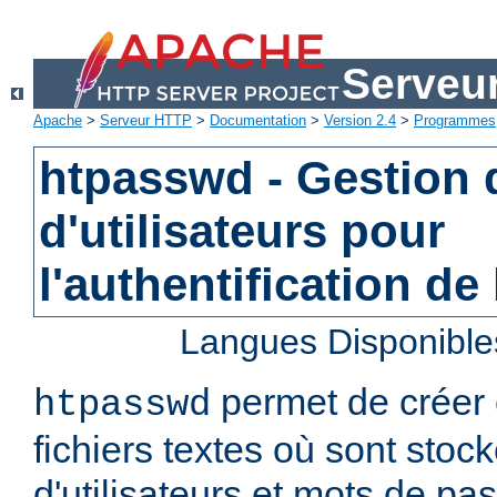
Serveu
Apache
>
Serveur HTTP
>
Documentation
>
Version 2.4
>
Programmes
htpasswd - Gestion d
d'utilisateurs pour
l'authentification de
Langues Disponible
permet de créer 
htpasswd
fichiers textes où sont stoc
d'utilisateurs et mots de pa