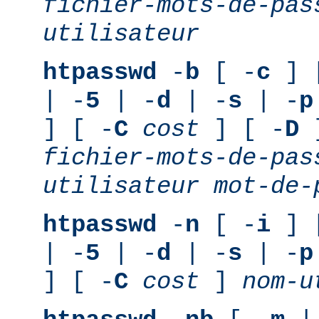
fichier-mots-de-pas
utilisateur
htpasswd
-
b
[ -
c
] 
| -
5
| -
d
| -
s
| -
p
] [ -
C
cost
] [ -
D
]
fichier-mots-de-pas
utilisateur
mot-de-
htpasswd
-
n
[ -
i
] 
| -
5
| -
d
| -
s
| -
p
] [ -
C
cost
]
nom-u