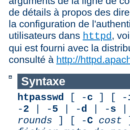
arguments de la ligne de 
de détails à propos des dir
la configuration de l'authent
utilisateurs dans
, vo
httpd
qui est fourni avec la distri
consulté à
http://httpd.apac
Syntaxe
htpasswd
[ -
c
] [ -
-
2
| -
5
| -
d
| -
s
|
rounds
] [ -
C
cost
]