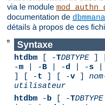
via le module
mod_authn_
documentation de
dbmman
détails à propos de ces fic
Syntaxe
htdbm
[ -
T
DBTYPE
] 
-
m
| -
B
| -
d
| -
s
|
] [ -
t
] [ -
v
]
nom
utilisateur
htdbm
-
b
[ -
T
DBTYPE