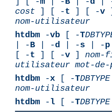
] [ -
m
| -
B
| -
d
| 
cost
] [ -
t
] [ -
v
nom-utilisateur
htdbm
-
vb
[ -
T
DBTYP
| -
B
| -
d
| -
s
| -
p
[ -
t
] [ -
v
]
nom-f
utilisateur
mot-de-
htdbm
-
x
[ -
T
DBTYPE
nom-utilisateur
htdbm
-
l
[ -
T
DBTYPE