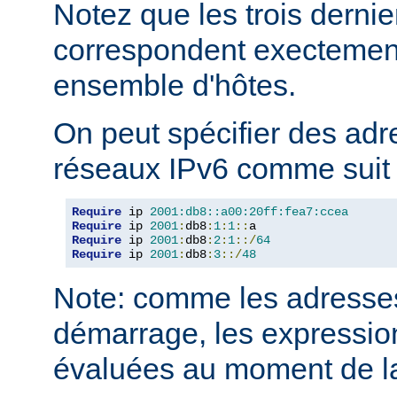
Notez que les trois derni
correspondent execteme
ensemble d'hôtes.
On peut spécifier des adr
réseaux IPv6 comme suit 
Require
 ip 
2001:db8::a00:20ff:fea7:ccea
Require
 ip 
2001
:
db8
:
1
:
1
::
Require
 ip 
2001
:
db8
:
2
:
1
::/
64
Require
 ip 
2001
:
db8
:
3
::/
48
Note: comme les adresses
démarrage, les expressio
évaluées au moment de la