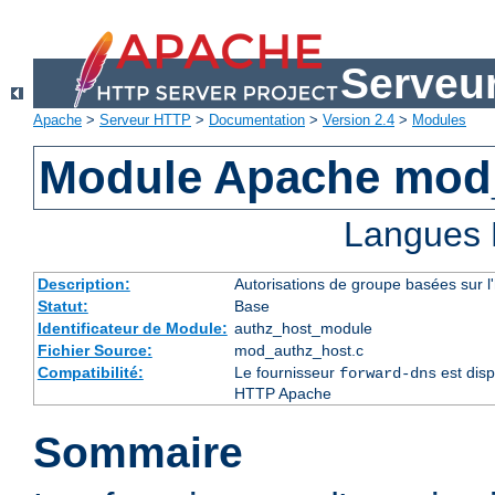
Serveu
Apache
>
Serveur HTTP
>
Documentation
>
Version 2.4
>
Modules
Module Apache mod
Langues 
Description:
Autorisations de groupe basées sur l
Statut:
Base
Identificateur de Module:
authz_host_module
Fichier Source:
mod_authz_host.c
Compatibilité:
Le fournisseur
est disp
forward-dns
HTTP Apache
Sommaire