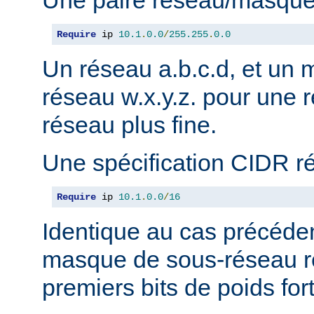
Une paire réseau/masque
Require
 ip 
10.1
.
0.0
/
255.255
.
0.0
Un réseau a.b.c.d, et un
réseau w.x.y.z. pour une r
réseau plus fine.
Une spécification CIDR r
Require
 ip 
10.1
.
0.0
/
16
Identique au cas précéden
masque de sous-réseau r
premiers bits de poids fort