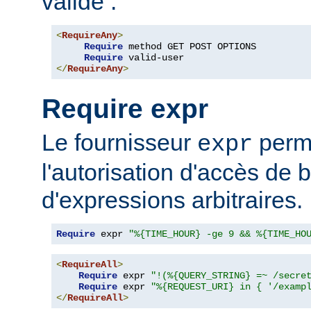
valide :
<
RequireAny
>
Require
 method GET POST OPTIONS

Require
</
RequireAny
>
Require expr
Le fournisseur
perme
expr
l'autorisation d'accès de 
d'expressions arbitraires.
Require
 expr 
"%{TIME_HOUR} -ge 9 && %{TIME_HO
<
RequireAll
>
Require
 expr 
"!(%{QUERY_STRING} =~ /secre
Require
 expr 
"%{REQUEST_URI} in { '/examp
</
RequireAll
>