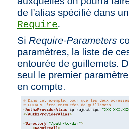
auxquelles on pourra faire
de l'alias spécifié dans un
.
Require
Si
Require-Parameters
co
paramètres, la liste de ces
entourée de guillemets. D
seul le premier paramètre 
en compte.
# Dans cet exemple, pour que les deux adresse
# DOIVENT être entourées de guillemets
<
AuthzProviderAlias
 ip reject-ips 
"XXX.XXX.XX
</
AuthzProviderAlias
>
<
Directory
"/path/to/dir"
>
<
RequireAll
>