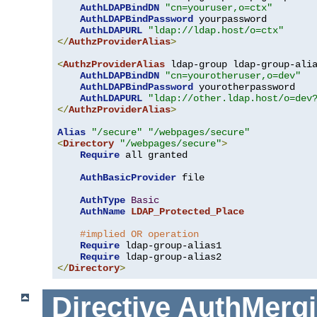
AuthLDAPBindDN
"cn=youruser,o=ctx"
AuthLDAPBindPassword
 yourpassword

AuthLDAPURL
"ldap://ldap.host/o=ctx"
</
AuthzProviderAlias
>
<
AuthzProviderAlias
 ldap-group ldap-group-ali
AuthLDAPBindDN
"cn=yourotheruser,o=dev"
AuthLDAPBindPassword
 yourotherpassword

AuthLDAPURL
"ldap://other.ldap.host/o=dev
</
AuthzProviderAlias
>
Alias
"/secure"
"/webpages/secure"
<
Directory
"/webpages/secure"
>
Require
 all granted

AuthBasicProvider
 file

AuthType
Basic
AuthName
LDAP_Protected_Place
#implied OR operation
Require
 ldap-group-alias1

Require
</
Directory
>
Directive
AuthMerg