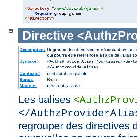
<
Directory
"/www/docs/ab/gamma"
>
Require
</
Directory
>
Directive
<AuthzPro
Description:
Regroupe des directives représentant une exte
qui pourra être référencée à l'aide de l'alias sp
Syntaxe:
<AuthzProviderAlias
fournisseur-de-b
</AuthzProviderAlias>
Contexte:
configuration globale
Statut:
Base
Module:
mod_authz_core
Les balises
<AuthzProv
</AuthzProviderAlia
regrouper des directives d