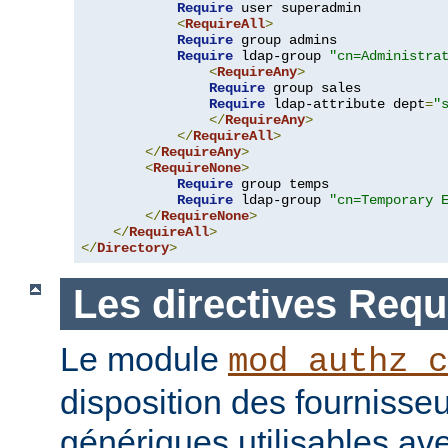
Require
 user superadmin

<
RequireAll
>
Require
 group admins

Require
 ldap-group 
"cn=Administra
<
RequireAny
>
Require
 group sales

Require
 ldap-attribute dept
=
"
</
RequireAny
>
</
RequireAll
>
</
RequireAny
>
<
RequireNone
>
Require
 group temps

Require
 ldap-group 
"cn=Temporary 
</
RequireNone
>
</
RequireAll
>
</
Directory
>
Les directives Requ
Le module
mod_authz_c
disposition des fournisseu
génériques utilisables ave