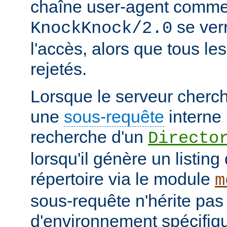
chaîne user-agent comme
se verr
KnockKnock/2.0
l'accès, alors que tous le
rejetés.
Lorsque le serveur cherc
une
sous-requête
interne 
recherche d'un
Directo
lorsqu'il génère un listin
répertoire via le module
m
sous-requête n'hérite pas
d'environnement spécifiqu