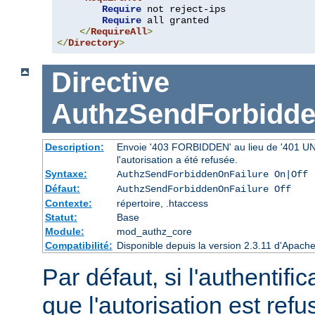
Require
 not reject-ips

Require
 all granted

</
RequireAll
>
</
Directory
>
Directive
AuthzSendForbidde
Description:
Envoie '403 FORBIDDEN' au lieu de '401 UNAU
l'autorisation a été refusée.
Syntaxe:
AuthzSendForbiddenOnFailure On|Off
Défaut:
AuthzSendForbiddenOnFailure Off
Contexte:
répertoire, .htaccess
Statut:
Base
Module:
mod_authz_core
Compatibilité:
Disponible depuis la version 2.3.11 d'Apac
Par défaut, si l'authentific
que l'autorisation est r