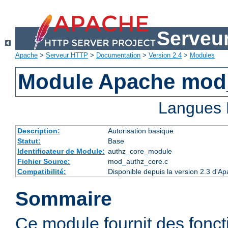
Serveu
Apache
>
Serveur HTTP
>
Documentation
>
Version 2.4
>
Modules
Module Apache mod
Langues 
Description:
Autorisation basique
Statut:
Base
Identificateur de Module:
authz_core_module
Fichier Source:
mod_authz_core.c
Compatibilité:
Disponible depuis la version 2.3 d'
Sommaire
Ce module fournit des fonct