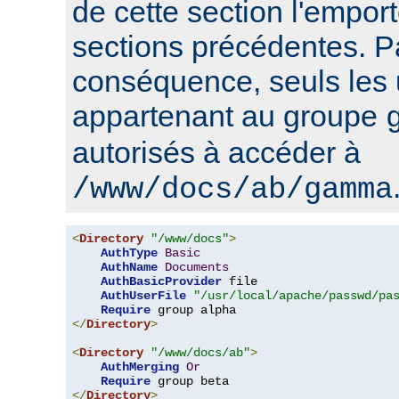
de cette section l'emport
sections précédentes. P
conséquence, seuls les u
appartenant au groupe
autorisés à accéder à
/www/docs/ab/gamma
<
Directory
"/www/docs"
>
AuthType
Basic
AuthName
Documents
AuthBasicProvider
 file

AuthUserFile
"/usr/local/apache/passwd/pa
Require
</
Directory
>
<
Directory
"/www/docs/ab"
>
AuthMerging
Or
Require
</
Directory
>