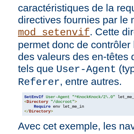
caractéristiques de la requ
directives fournies par le
. Cette di
mod_setenvif
permet donc de contrôler 
des valeurs des en-têtes
tels que
(ty
User-Agent
, entre autres.
Referer
SetEnvIf
User-Agent
"^KnockKnock/2\.0"
<
Directory
"/docroot"
>
Require
</
Directory
>
Avec cet exemple, les nav