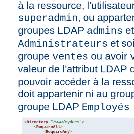
à la ressource, l'utilisateur
, ou apparte
superadmin
groupes LDAP
et
admins
et soi
Administrateurs
groupe
ou avoir
ventes
valeur de l'attribut LDAP
pouvoir accéder à la ressou
doit appartenir ni au gro
groupe LDAP
Employés
<
Directory
"/www/mydocs"
>
<
RequireAll
>
<
RequireAny
>