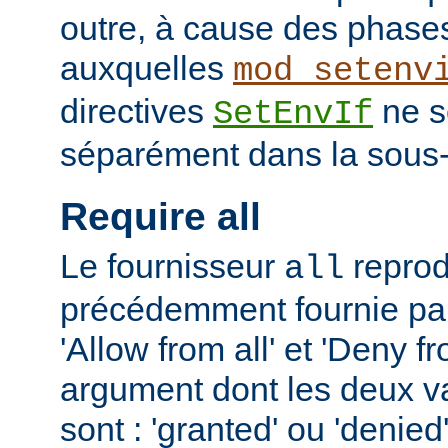
outre, à cause des phases
auxquelles
mod_setenv
directives
ne s
SetEnvIf
séparément dans la sous-
Require all
Le fournisseur
reprodu
all
précédemment fournie par 
'Allow from all' et 'Deny fr
argument dont les deux v
sont : 'granted' ou 'denie